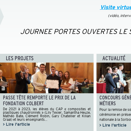
Visite virtu
(vidéo, interv
JOURNEE PORTES OUVERTES LE SAM
LES PROJETS
ACTUALITÉ
PASSE TÊTE REMPORTE LE PRIX DE LA
CONCOURS GÉNÉ
FONDATION COLBERT
MÉTIERS
De 2021 à 2023, les élèves du CAP « composites et
Pour la remise de so
plastiques chaudronnés » (Lily Texier, Samantha Heuze,
cérémonie en présen
Mathéo Bate, Clément Robin, Gary Chatellier et Kilian
Graal) et leurs enseignants...
nationale à la Sorbo
> Lire l'article
> Lire l'article