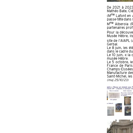
De 2021 à 2023,
Mathéo Bate, Clé
me
(M
Lafont en 
passe-tête dans 
me
M
Alberola (R
partenaires prof
Pour la découver
Musée Hèbre, il
site de l’AIAPL 
Gerbal.
Le 8 juin, les é
dans le cadre d
Le 10 juin, « la
musée Hèbre.
Le 5 octobre, le
France de Paris.
Champs-Elysées,
Manufacture des 
Saint-Michel, l
(maj 25/10/23)