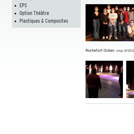
EPS
Option Théâtre
Plastiques & Composites
Rochefort Océan.
(maj 31/01/