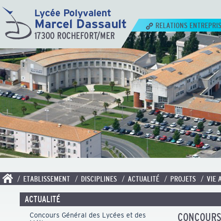
RELATIONS ENTREPRI
/ ETABLISSEMENT
/ DISCIPLINES
/ ACTUALITÉ
/ PROJETS
/ VIE 
ACTUALITÉ
Concours Général des Lycées et des
CONCOURS 