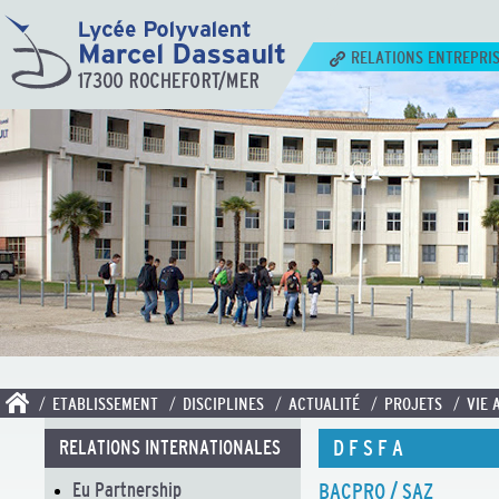
RELATIONS ENTREPRI
/ ETABLISSEMENT
/ DISCIPLINES
/ ACTUALITÉ
/ PROJETS
/ VIE 
D F S F A
RELATIONS INTERNATIONALES
Eu Partnership
BACPRO / SAZ