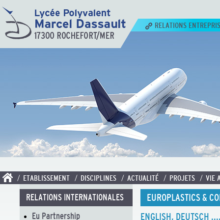
RELATIONS ENTREPRI
/ ETABLISSEMENT
/ DISCIPLINES
/ ACTUALITÉ
/ PROJETS
/ VIE 
EUROPLASTICS & CO
RELATIONS INTERNATIONALES
Eu Partnership
ENGLISH, DEUTSCH ....