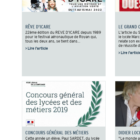
RÊVE D'ICARE
LE GRAND 
22ème édition du REVE D’ICARE depuis 1989
L'article du
pour le festival aéronautique de Royan qui,
le lycée Mar
tous les deux ans, se tient dans...
relate son e
de réussite d
> Lire l'article
> Lire l'articl
CONCOURS GÉNÉRAL DES MÉTIERS
DIDIER LO
Cette année un élève, Paul SARDET, du lycée
"Le monde ap