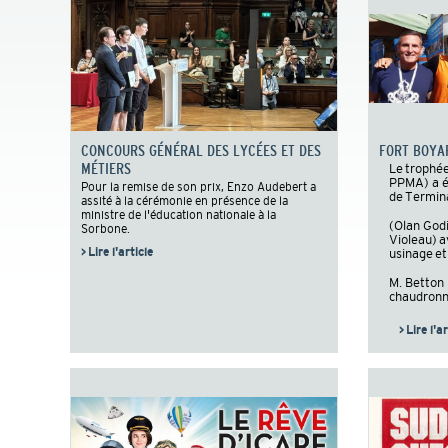
CONCOURS GÉNÉRAL DES LYCÉES ET DES
FORT BOYA
MÉTIERS
Le trophé
PPMA) a é
Pour la remise de son prix, Enzo Audebert a
de Termi
assité à la cérémonie en présence de la
ministre de l'éducation nationale à la
(Olan God
Sorbone.
Violeau) a
> Lire l'article
usinage e
M. Betton 
chaudronn
> Lire l'a