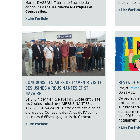
Marcel DASSAULT termine finaliste du
chacun de n
concours dans la Branche
Plastiques et
> Lire l'articl
Composites.
> Lire l'article
CONCOURS LES AILES DE L'AVENIR VISITE
RÊVES DE 
DES USINES AIRBUS NANTES ET ST
Projet
Rêves
DASSAULT
NAZAIRE
Ce projet vis
Le 3 juin dernier, 6 élèves du Lycée ont visité
ordinaires et
les 2 sites industriels AIRBUS NANTES et
sur l’accepta
AIRBUS ST NAZAIRE. Cette visite est le point
dépassement d
d'orgue du Concours des Ailes de l'Avenir,
mai 2015 une
pour ces 6 élèves, gagnants du Concours.
notamment un
> Lire l'article
> Lire l'articl